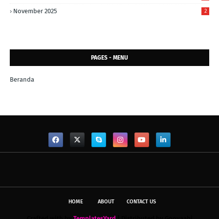
November 2025
2
PAGES - MENU
Beranda
HOME
ABOUT
CONTACT US
Crafted with by
TemplatesYard
| Distributed by
Gooyaabi